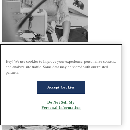
Unity through diversity and inclusion
Hey! We use cookies to improve your experience, personalize content,
To learn more about the diverse and inclusive work culture we
and analyze site traffic. Some data may be shared with our trusted
cultivate, we share some heartwarming stories and impactful
partners.
initiatives that make Stressless a beacon of unity.
Read the article
Accept Cookies
Do Not Sell My
Personal Information