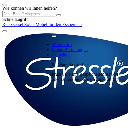
Wie können wir Ihnen helfen?
Schnellzugriff
Relaxsessel
Sofas
Möbel für den Essbereich
Warenkorb
Meine Bestellungen
Anmelden
Ihr Warenkorb ist leer
Prüfen Sie Ihre gespeicherten Artikel
oder fahren Sie mit dem Einkauf fort