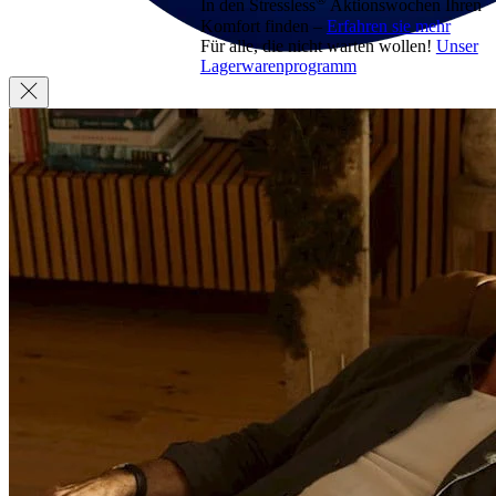
In den Stressless
Aktionswochen Ihren
Komfort finden –
Erfahren sie mehr
Für alle, die nicht warten wollen!
Unser
Lagerwarenprogramm