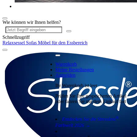
Wie können wir Ihnen helfen?
Schnellzugriff
Relaxsessel
Sofas
Möbel für den Essbereich
Warenkorb
Meine Bestellungen
Anmelden
Ihr Warenkorb ist leer
Prüfen Sie Ihre gespeicherten Artikel
oder fahren Sie mit dem Einkauf fort
®
Entdecken Sie die Stressless
Farbwelt 2026 →
®