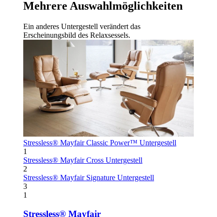
Mehrere Auswahlmöglichkeiten
Ein anderes Untergestell verändert das
Erscheinungsbild des Relaxsessels.
Stressless® Mayfair
Classic Power™ Untergestell
1
Stressless® Mayfair
Cross Untergestell
2
Stressless® Mayfair
Signature Untergestell
3
1
Stressless® Mayfair