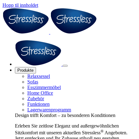
Hopp til innholdet
Produkte
Relaxsessel
Sofas
Esszimmermöbel
Home Office
Zubehör
Funktionen
Lagerwarenprogramm
Design trifft Komfort – zu besonderen Konditionen
Erleben Sie zeitlose Eleganz und außergewöhnlichen
®
Sitzkomfort mit unseren aktuellen Stressless
Angeboten.
Jetzt entdecken und Ihr Zuhause stilvoll neu gestalten.