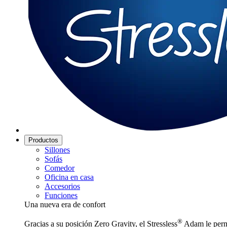
Productos
Sillones
Sofás
Comedor
Oficina en casa
Accesorios
Funciones
Una nueva era de confort
®
Gracias a su posición Zero Gravity, el Stressless
Adam le permi