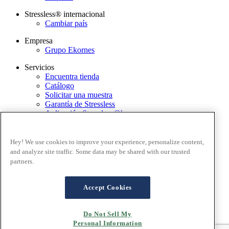
Stressless® internacional
Cambiar país
Empresa
Grupo Ekornes
Servicios
Encuentra tienda
Catálogo
Solicitar una muestra
Garantía de Stressless
Aplicación Stressless@home
Newsletter
Contacto
Hey! We use cookies to improve your experience, personalize content,
Términos y condiciones
and analyze site traffic. Some data may be shared with our trusted
Política de privacidad
partners.
Términos y condiciones de uso de la página web
Garantía
Proceso de reclamación
Accept Cookies
Preguntas frecuentes - Ventas en línea
Cookies
Do Not Sell My
Personal Information