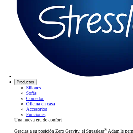
Productos
Sillones
Sofás
Comedor
Oficina en casa
Accesorios
Funciones
Una nueva era de confort
®
Gracias a su posición Zero Gravity, el Stressless
Adam le permi