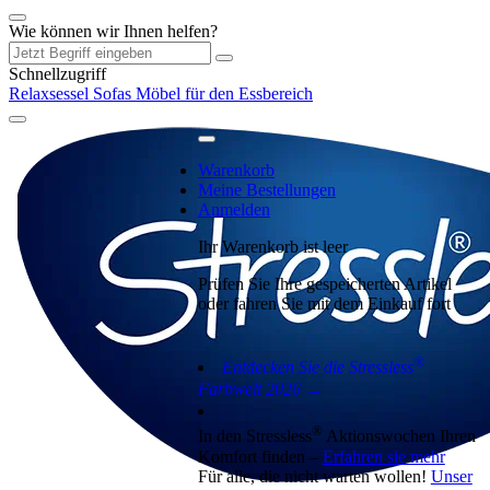
Wie können wir Ihnen helfen?
Schnellzugriff
Relaxsessel
Sofas
Möbel für den Essbereich
Warenkorb
Meine Bestellungen
Anmelden
Ihr Warenkorb ist leer
Prüfen Sie Ihre gespeicherten Artikel
oder fahren Sie mit dem Einkauf fort
®
Entdecken Sie die Stressless
Farbwelt 2026 →
®
In den Stressless
Aktionswochen Ihren
Komfort finden –
Erfahren sie mehr
Für alle, die nicht warten wollen!
Unser