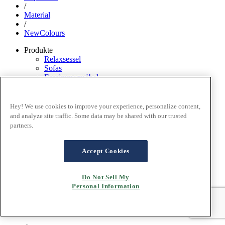
/
Material
/
NewColours
Produkte
Relaxsessel
Sofas
Esszimmermöbel
Home Office
Zubehör
Funktionen
Hey! We use cookies to improve your experience, personalize content,
Lagerwarenprogramm
and analyze site traffic. Some data may be shared with our trusted
partners.
Inspiration
Einrichtungsstile
Zimmer
Accept Cookies
Material
Magazin
Do Not Sell My
Aktionen
Personal Information
Termine Trucktour
Beratertage