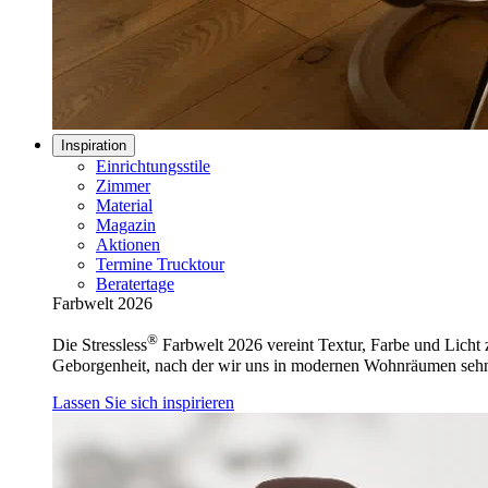
Inspiration
Einrichtungsstile
Zimmer
Material
Magazin
Aktionen
Termine Trucktour
Beratertage
Farbwelt 2026
®
Die Stressless
Farbwelt 2026 vereint Textur, Farbe und Licht z
Geborgenheit, nach der wir uns in modernen Wohnräumen seh
Lassen Sie sich inspirieren