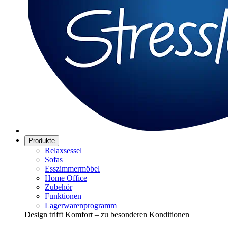
Produkte
Relaxsessel
Sofas
Esszimmermöbel
Home Office
Zubehör
Funktionen
Lagerwarenprogramm
Design trifft Komfort – zu besonderen Konditionen