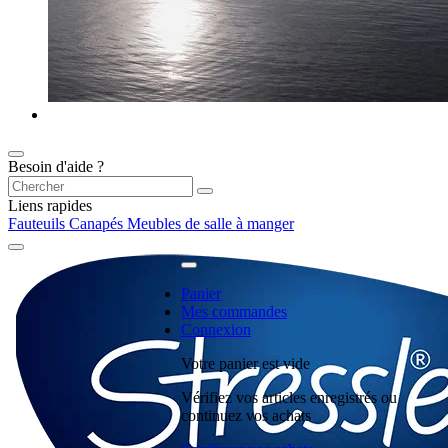
Besoin d'aide ?
Liens rapides
Fauteuils
Canapés
Meubles de salle à manger
Panier
Mes commandes
Connexion
Votre panier est vide
Vérifiez vos articles enregistrés ou
continuez vos achats