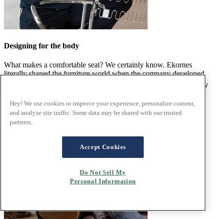
Designing for the body
What makes a comfortable seat? We certainly know. Ekornes
literally shaped the furniture world when the company developed
®
the first Stressless
recliner, an iconic design that still retains every
bit of its original desirability today.
Read the article
Hey! We use cookies to improve your experience, personalize content,
and analyze site traffic. Some data may be shared with our trusted
partners.
Accept Cookies
Do Not Sell My
Personal Information