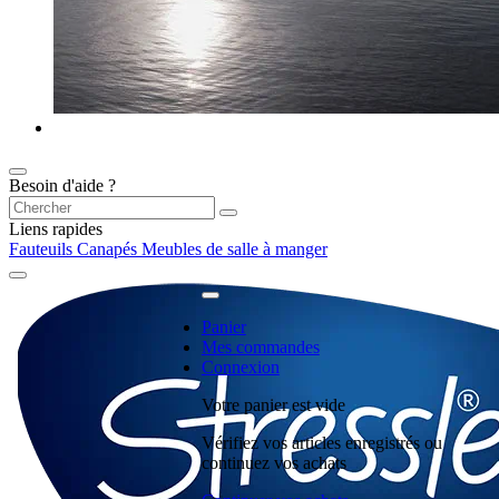
Besoin d'aide ?
Liens rapides
Fauteuils
Canapés
Meubles de salle à manger
Panier
Mes commandes
Connexion
Votre panier est vide
Vérifiez vos articles enregistrés ou
continuez vos achats