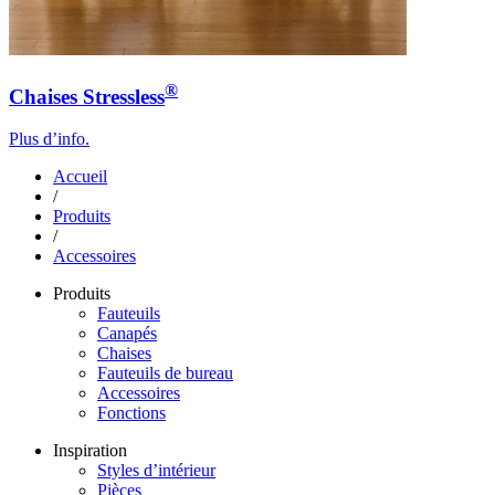
®
Chaises Stressless
Plus d’info.
Accueil
/
Produits
/
Accessoires
Produits
Fauteuils
Canapés
Chaises
Fauteuils de bureau
Accessoires
Fonctions
Inspiration
Styles d’intérieur
Pièces