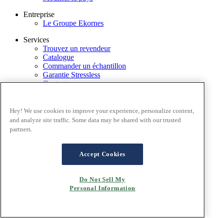
Entreprise
Le Groupe Ekornes
Services
Trouvez un revendeur
Catalogue
Commander un échantillon
Garantie Stressless
Contactez-nous
Application Stressless@home
Modèles d'exposition
Hey! We use cookies to improve your experience, personalize content,
EkornesMediaPortal
and analyze site traffic. Some data may be shared with our trusted
partners.
Conditions générales
Politique de confidentialité
Cookies
Accept Cookies
FAQ Livraison et retours
Mentions Légales
Do Not Sell My
Personal Information
Copyright© 2026 Ekornes AS, Norway