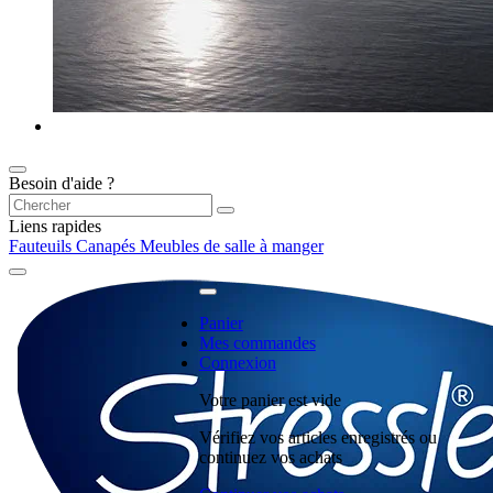
Besoin d'aide ?
Liens rapides
Fauteuils
Canapés
Meubles de salle à manger
Panier
Mes commandes
Connexion
Votre panier est vide
Vérifiez vos articles enregistrés ou
continuez vos achats