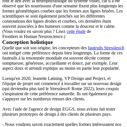
font le lien avec la neurophysiologie du système visuel, car il a été
observé que les nourrissons d'une semaine fixent plus longtemps les
formes géométriques courbes que les formes aux lignes brisées. Les
scientifiques se sont également penchés sur les différentes
connotations des lignes droites et courbes, ces dernières étant
souvent associées à des humeurs comme la douceur et le calme.
(Vous voulez en savoir plus ? Lisez
cette étude
de
Frontiers in Human Neuroscience.)
Conception holistique
Quelle que soit son origine, les concepteurs des
fauteuils Stressless®
ont intégré cette préférence depuis bien longtemps. La forme de ces
fauteuils à la renommée mondiale est souvent décrite comme
somptueuse, généreuse, accueillante et douce, par exemple. Leur
aspect doux et arrondi explique au moins en partie leur popularité.
Lorsqu'en 2020, Jeanette Løining, VP Design and Project, et
l'équipe de projet ont commencé à travailler sur un nouveau design
(qui deviendra plus tard le Stressless® Rome 2022), leurs croquis
s'inspiraient de cette préférence naturelle. Ils ont également pu
s'appuyer sur les nombreux retours des clients.
Avec l'aide de l'agence de design EGGS, nous avions fait tester
plusieurs prototypes de design à des clients de plusieurs pays.
- Nous voulions savoir exactement quelles formes intéressaient nos