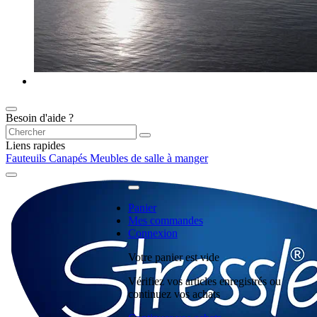
Besoin d'aide ?
Liens rapides
Fauteuils
Canapés
Meubles de salle à manger
Panier
Mes commandes
Connexion
Votre panier est vide
Vérifiez vos articles enregistrés ou
continuez vos achats