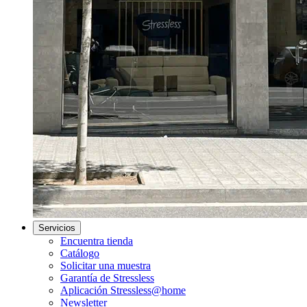
Servicios
Encuentra tienda
Catálogo
Solicitar una muestra
Garantía de Stressless
Aplicación Stressless@home
Newsletter