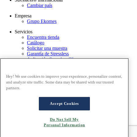
Cambiar país
Empresa
Grupo Ekornes
Servicios
Encuentra tienda
Catálogo
Solicitar una muestra
Garantía de Stressless
Aplicación Stressless@home
Newsletter
Contacto
Hey! We use cookies to improve your experience, personalize content,
Términos y condiciones
and analyze site traffic. Some data may be shared with our trusted
Política de privacidad
partners.
Términos y condiciones de uso de la página web
Garantía
Proceso de reclamación
Accept Cookies
Preguntas frecuentes - Ventas en línea
Cookies
Do Not Sell My
Personal Information