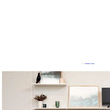
Con tecnología
Embedgooglemaps ES
&
loadonlineph