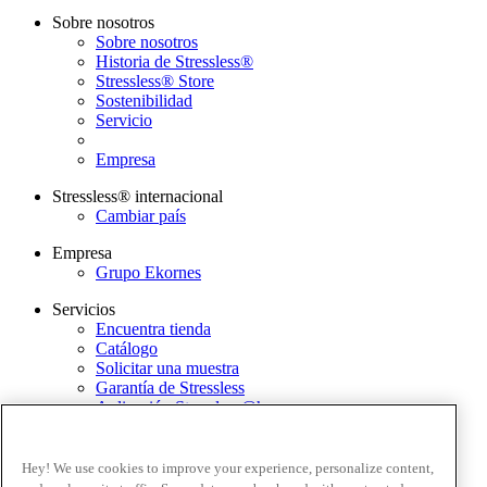
Sobre nosotros
Sobre nosotros
Historia de Stressless®
Stressless® Store
Sostenibilidad
Servicio
Empresa
Stressless® internacional
Cambiar país
Empresa
Grupo Ekornes
Servicios
Encuentra tienda
Catálogo
Solicitar una muestra
Garantía de Stressless
Aplicación Stressless@home
Newsletter
Contacto
Hey! We use cookies to improve your experience, personalize content,
Términos y condiciones