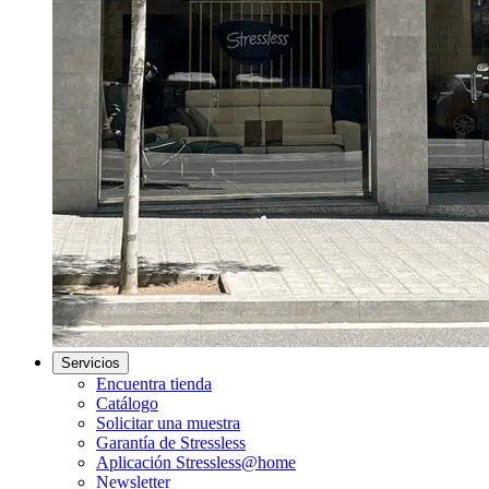
Servicios
Encuentra tienda
Catálogo
Solicitar una muestra
Garantía de Stressless
Aplicación Stressless@home
Newsletter