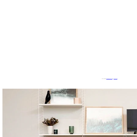
Con tecnología
Embedgooglemaps ES
&
loadonlineph