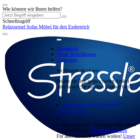
Wie können wir Ihnen helfen?
Schnellzugriff
Relaxsessel
Sofas
Möbel für den Essbereich
Warenkorb
Meine Bestellungen
Anmelden
Ihr Warenkorb ist leer
Prüfen Sie Ihre gespeicherten Artikel
oder fahren Sie mit dem Einkauf fort
®
Entdecken Sie die Stressless
Farbwelt 2026 →
®
In den Stressless
Aktionswochen Ihren
Komfort finden –
Erfahren sie mehr
Für alle, die nicht warten wollen!
Unser