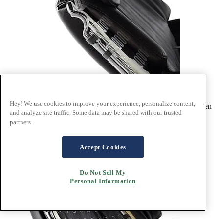
®
Das patentierte Stressless
Plus™ System passt die Kopfstütze
Hey! We use cookies to improve your experience, personalize content,
automatisch an, wenn Sie sich zurücklehnen – und unterstützt Ihren
and analyze site traffic. Some data may be shared with our trusted
Nacken, während Sie lesen, fernsehen oder sich ausruhen.
partners.
Accept Cookies
Do Not Sell My
Personal Information