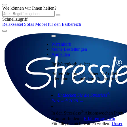
Wie können wir Ihnen helfen?
Schnellzugriff
Relaxsessel
Sofas
Möbel für den Essbereich
Warenkorb
Meine Bestellungen
Anmelden
Ihr Warenkorb ist leer
Prüfen Sie Ihre gespeicherten Artikel
oder fahren Sie mit dem Einkauf fort
®
Entdecken Sie die Stressless
Farbwelt 2026 →
®
In den Stressless
Aktionswochen Ihren
Komfort finden –
Erfahren sie mehr
Für alle, die nicht warten wollen!
Unser