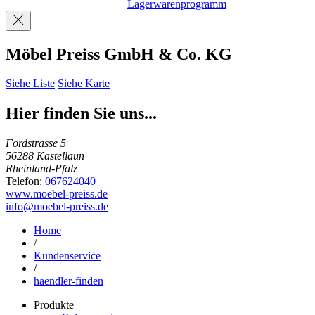
Lagerwarenprogramm
Möbel Preiss GmbH & Co. KG
Siehe Liste
Siehe Karte
Hier finden Sie uns...
Fordstrasse 5
56288 Kastellaun
Rheinland-Pfalz
Telefon:
067624040
www.moebel-preiss.de
info@moebel-preiss.de
Home
/
Kundenservice
/
haendler-finden
Produkte