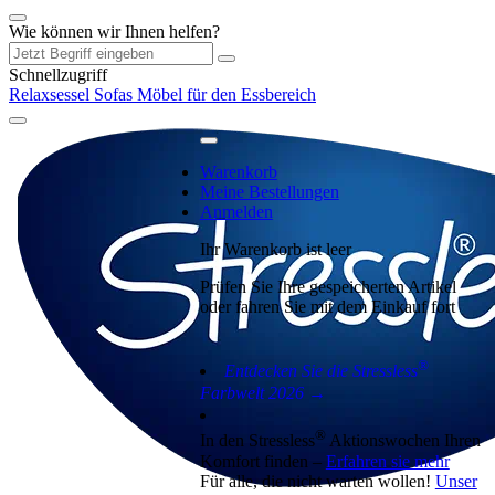
Wie können wir Ihnen helfen?
Schnellzugriff
Relaxsessel
Sofas
Möbel für den Essbereich
Warenkorb
Meine Bestellungen
Anmelden
Ihr Warenkorb ist leer
Prüfen Sie Ihre gespeicherten Artikel
oder fahren Sie mit dem Einkauf fort
®
Entdecken Sie die Stressless
Farbwelt 2026 →
®
In den Stressless
Aktionswochen Ihren
Komfort finden –
Erfahren sie mehr
Für alle, die nicht warten wollen!
Unser