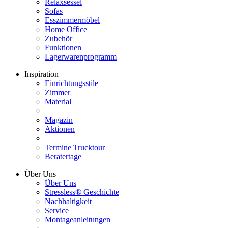
Relaxsessel
Sofas
Esszimmermöbel
Home Office
Zubehör
Funktionen
Lagerwarenprogramm
Inspiration
Einrichtungsstile
Zimmer
Material
Magazin
Aktionen
Termine Trucktour
Beratertage
Über Uns
Über Uns
Stressless® Geschichte
Nachhaltigkeit
Service
Montageanleitungen