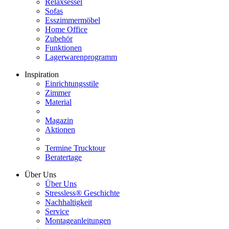
Relaxsessel
Sofas
Esszimmermöbel
Home Office
Zubehör
Funktionen
Lagerwarenprogramm
Inspiration
Einrichtungsstile
Zimmer
Material
Magazin
Aktionen
Termine Trucktour
Beratertage
Über Uns
Über Uns
Stressless® Geschichte
Nachhaltigkeit
Service
Montageanleitungen