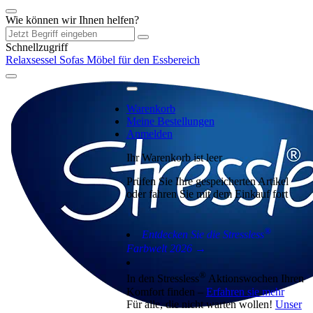
Wie können wir Ihnen helfen?
Schnellzugriff
Relaxsessel
Sofas
Möbel für den Essbereich
Warenkorb
Meine Bestellungen
Anmelden
Ihr Warenkorb ist leer
Prüfen Sie Ihre gespeicherten Artikel
oder fahren Sie mit dem Einkauf fort
®
Entdecken Sie die Stressless
Farbwelt 2026 →
®
In den Stressless
Aktionswochen Ihren
Komfort finden –
Erfahren sie mehr
Für alle, die nicht warten wollen!
Unser