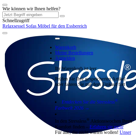
Wie können wir Ihnen helfen?
Schnellzugriff
Relaxsessel
Sofas
Möbel für den Essbereich
Warenkorb
Meine Bestellungen
Anmelden
Ihr Warenkorb ist leer
Prüfen Sie Ihre gespeicherten Artikel
oder fahren Sie mit dem Einkauf fort
®
Entdecken Sie die Stressless
Farbwelt 2026 →
®
In den Stressless
Aktionswochen Ihren
Komfort finden –
Erfahren sie mehr
Für alle, die nicht warten wollen!
Unser