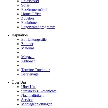
Relaxsessel
Sofas
Esszimmermöbel
Home Office
Zubehör
Funktionen
Lagerwarenprogramm
Inspiration
Einrichtungsstile
Zimmer
Material
Magazin
Aktionen
Termine Trucktour
Beratertage
Über Uns
Über Uns
Stressless® Geschichte
Nachhaltigkeit
Service
Montageanleitungen