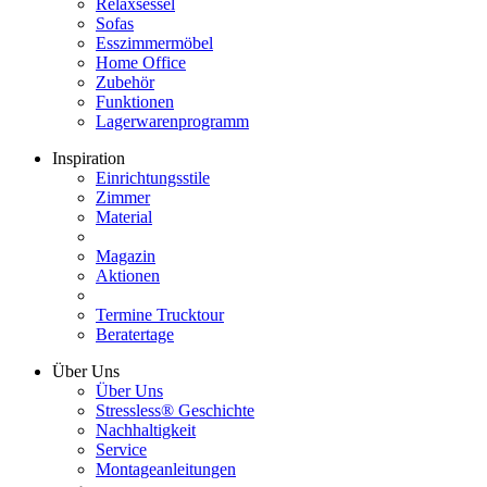
Relaxsessel
Sofas
Esszimmermöbel
Home Office
Zubehör
Funktionen
Lagerwarenprogramm
Inspiration
Einrichtungsstile
Zimmer
Material
Magazin
Aktionen
Termine Trucktour
Beratertage
Über Uns
Über Uns
Stressless® Geschichte
Nachhaltigkeit
Service
Montageanleitungen