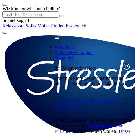
Wie können wir Ihnen helfen?
Schnellzugriff
Relaxsessel
Sofas
Möbel für den Essbereich
Warenkorb
Meine Bestellungen
Anmelden
Ihr Warenkorb ist leer
Prüfen Sie Ihre gespeicherten Artikel
oder fahren Sie mit dem Einkauf fort
®
Entdecken Sie die Stressless
Farbwelt 2026 →
®
In den Stressless
Aktionswochen Ihren
Komfort finden –
Erfahren sie mehr
Für alle, die nicht warten wollen!
Unser