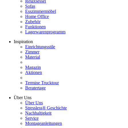
Relaxsessel
Sofas
Esszimmermöbel
Home Office
Zubehör
Funktionen
Lagerwarenprogramm
Inspiration
Einrichtungsstile
Zimmer
Material
Magazin
Aktionen
Termine Trucktour
Beratertage
Über Uns
Über Uns
Stressless® Geschichte
Nachhaltigkeit
Service
Montageanleitungen