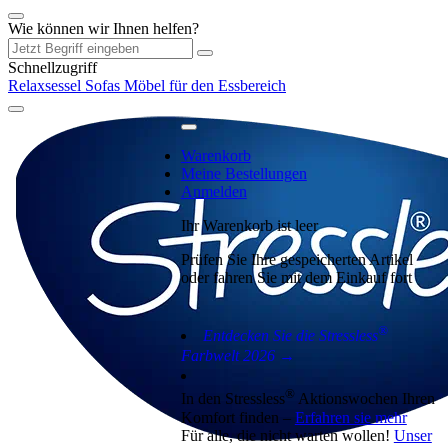
Wie können wir Ihnen helfen?
Schnellzugriff
Relaxsessel
Sofas
Möbel für den Essbereich
Warenkorb
Meine Bestellungen
Anmelden
Ihr Warenkorb ist leer
Prüfen Sie Ihre gespeicherten Artikel
oder fahren Sie mit dem Einkauf fort
®
Entdecken Sie die Stressless
Farbwelt 2026 →
®
In den Stressless
Aktionswochen Ihren
Komfort finden –
Erfahren sie mehr
Für alle, die nicht warten wollen!
Unser