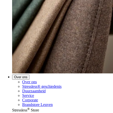
Over ons
Over ons
Stressless® geschiedenis
Duurzaamheid
Service
Corporate
Brandstore Leuven
®
Stressless
Store