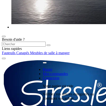
Besoin d'aide ?
Liens rapides
Fauteuils
Canapés
Meubles de salle à manger
Panier
Mes commandes
Connexion
Votre panier est vide
Vérifiez vos articles enregistrés ou
continuez vos achats