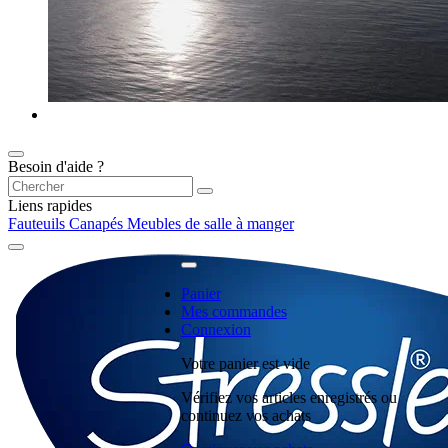
Besoin d'aide ?
Liens rapides
Fauteuils
Canapés
Meubles de salle à manger
Panier
Mes commandes
Connexion
Votre panier est vide
Vérifiez vos articles enregistrés ou
continuez vos achats