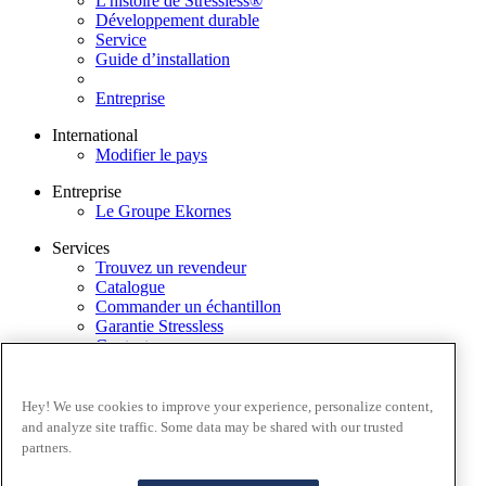
L'histoire de Stressless®
Développement durable
Service
Guide d’installation
Entreprise
International
Modifier le pays
Entreprise
Le Groupe Ekornes
Services
Trouvez un revendeur
Catalogue
Commander un échantillon
Garantie Stressless
Contactez-nous
Application Stressless@home
Modèles d'exposition
Hey! We use cookies to improve your experience, personalize content,
EkornesMediaPortal
and analyze site traffic. Some data may be shared with our trusted
partners.
Conditions générales
Politique de confidentialité