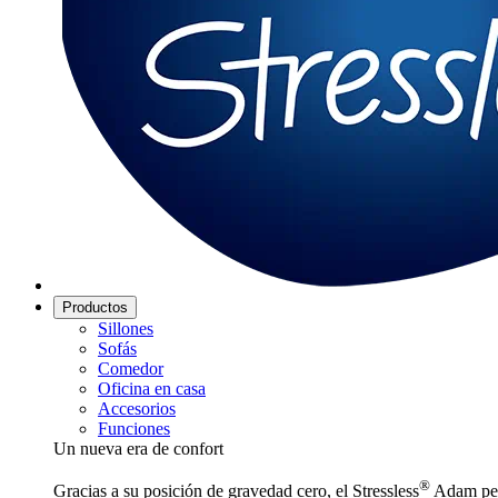
Productos
Sillones
Sofás
Comedor
Oficina en casa
Accesorios
Funciones
Un nueva era de confort
®
Gracias a su posición de gravedad cero, el Stressless
Adam perm