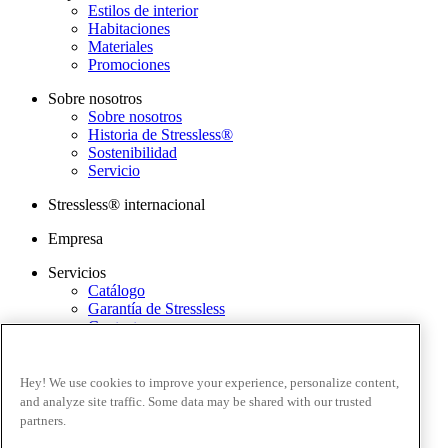
Estilos de interior
Habitaciones
Materiales
Promociones
Sobre nosotros
Sobre nosotros
Historia de Stressless®
Sostenibilidad
Servicio
Stressless® internacional
Empresa
Servicios
Catálogo
Garantía de Stressless
Contacto
Aplicación Stressless@home
Términos y condiciones
Hey! We use cookies to improve your experience, personalize content,
Política de privacidad
and analyze site traffic. Some data may be shared with our trusted
Términos y condiciones de uso de la página web
partners.
Garantía