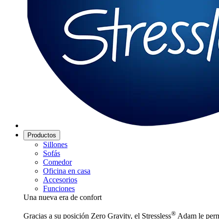
Productos
Sillones
Sofás
Comedor
Oficina en casa
Accesorios
Funciones
Una nueva era de confort
®
Gracias a su posición Zero Gravity, el Stressless
Adam le permi