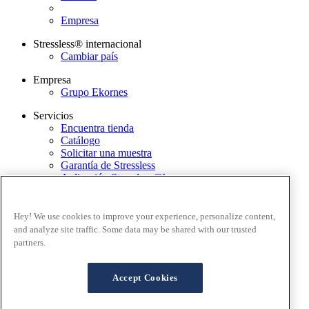
Empresa
Stressless® internacional
Cambiar país
Empresa
Grupo Ekornes
Servicios
Encuentra tienda
Catálogo
Solicitar una muestra
Garantía de Stressless
Aplicación Stressless@home
Newsletter
Contacto
Hey! We use cookies to improve your experience, personalize content,
Términos y condiciones
and analyze site traffic. Some data may be shared with our trusted
Política de privacidad
partners.
Términos y condiciones de uso de la página web
Garantía
Proceso de reclamación
Accept Cookies
Preguntas frecuentes - Ventas en línea
Cookies