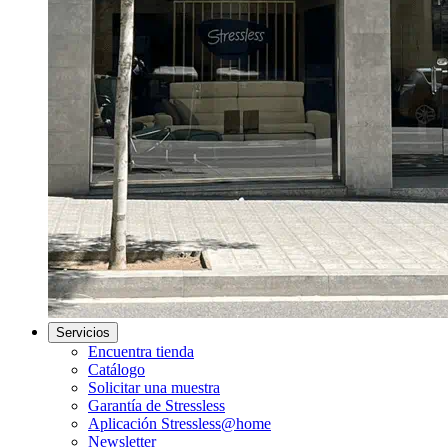
Servicios
Encuentra tienda
Catálogo
Solicitar una muestra
Garantía de Stressless
Aplicación Stressless@home
Newsletter