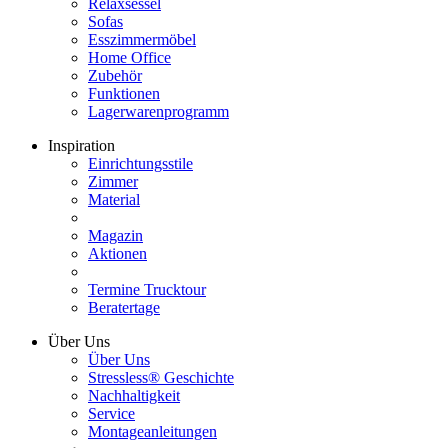
Relaxsessel
Sofas
Esszimmermöbel
Home Office
Zubehör
Funktionen
Lagerwarenprogramm
Inspiration
Einrichtungsstile
Zimmer
Material
Magazin
Aktionen
Termine Trucktour
Beratertage
Über Uns
Über Uns
Stressless® Geschichte
Nachhaltigkeit
Service
Montageanleitungen