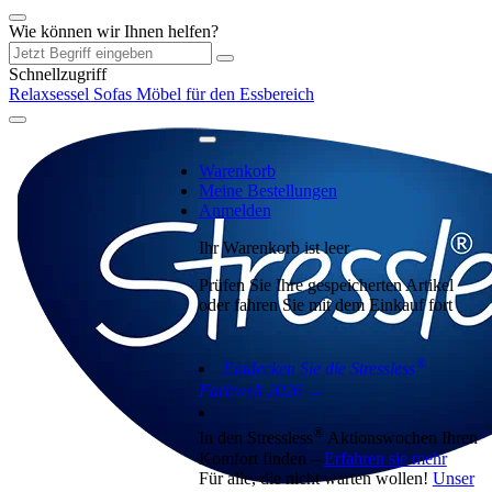
Wie können wir Ihnen helfen?
Schnellzugriff
Relaxsessel
Sofas
Möbel für den Essbereich
Warenkorb
Meine Bestellungen
Anmelden
Ihr Warenkorb ist leer
Prüfen Sie Ihre gespeicherten Artikel
oder fahren Sie mit dem Einkauf fort
®
Entdecken Sie die Stressless
Farbwelt 2026 →
®
In den Stressless
Aktionswochen Ihren
Komfort finden –
Erfahren sie mehr
Für alle, die nicht warten wollen!
Unser