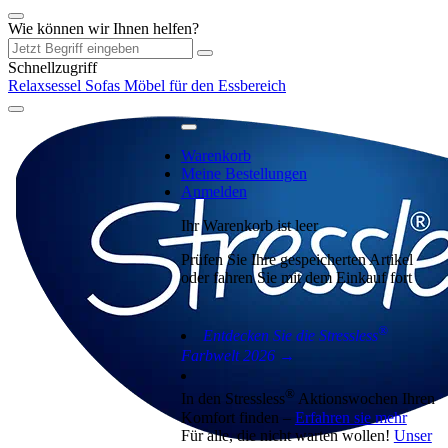
Wie können wir Ihnen helfen?
Schnellzugriff
Relaxsessel
Sofas
Möbel für den Essbereich
Warenkorb
Meine Bestellungen
Anmelden
Ihr Warenkorb ist leer
Prüfen Sie Ihre gespeicherten Artikel
oder fahren Sie mit dem Einkauf fort
®
Entdecken Sie die Stressless
Farbwelt 2026 →
®
In den Stressless
Aktionswochen Ihren
Komfort finden –
Erfahren sie mehr
Für alle, die nicht warten wollen!
Unser