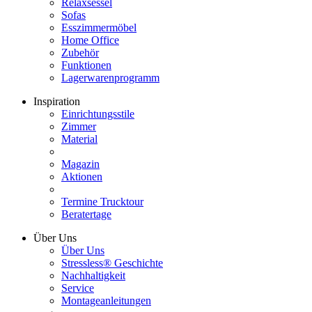
Relaxsessel
Sofas
Esszimmermöbel
Home Office
Zubehör
Funktionen
Lagerwarenprogramm
Inspiration
Einrichtungsstile
Zimmer
Material
Magazin
Aktionen
Termine Trucktour
Beratertage
Über Uns
Über Uns
Stressless® Geschichte
Nachhaltigkeit
Service
Montageanleitungen