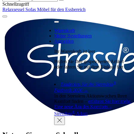
Schnellzugriff
Relaxsessel
Sofas
Möbel für den Essbereich
Warenkorb
Meine Bestellungen
Anmelden
Ihr Warenkorb ist leer
Prüfen Sie Ihre gespeicherten Artikel
oder fahren Sie mit dem Einkauf fort
®
Entdecken Sie die Stressless
Farbwelt 2026 →
In den Stressless Aktionswochen Ihren
Komfort finden –
erfahren Sie hier mehr.
Eine neue Ära des Komforts –
®
Stressless
Adam