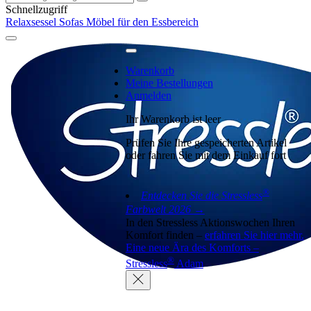
Schnellzugriff
Relaxsessel
Sofas
Möbel für den Essbereich
Warenkorb
Meine Bestellungen
Anmelden
Ihr Warenkorb ist leer
Prüfen Sie Ihre gespeicherten Artikel
oder fahren Sie mit dem Einkauf fort
®
Entdecken Sie die Stressless
Farbwelt 2026 →
In den Stressless Aktionswochen Ihren
Komfort finden –
erfahren Sie hier mehr.
Eine neue Ära des Komforts –
®
Stressless
Adam