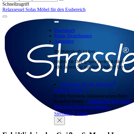
Schnellzugriff
Relaxsessel
Sofas
Möbel für den Essbereich
Warenkorb
Meine Bestellungen
Anmelden
Ihr Warenkorb ist leer
Prüfen Sie Ihre gespeicherten Artikel
oder fahren Sie mit dem Einkauf fort
®
Entdecken Sie die Stressless
Farbwelt 2026 →
In den Stressless Aktionswochen Ihren
Komfort finden –
erfahren Sie hier mehr.
Eine neue Ära des Komforts –
®
Stressless
Adam