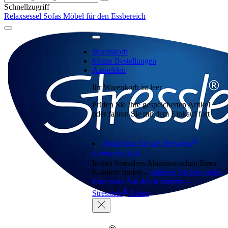
Schnellzugriff
Relaxsessel
Sofas
Möbel für den Essbereich
Warenkorb
Meine Bestellungen
Anmelden
Ihr Warenkorb ist leer
Prüfen Sie Ihre gespeicherten Artikel
oder fahren Sie mit dem Einkauf fort
®
Entdecken Sie die Stressless
Farbwelt 2026 →
In den Stressless Aktionswochen Ihren
Komfort finden –
erfahren Sie hier mehr.
Eine neue Ära des Komforts –
®
Stressless
Adam