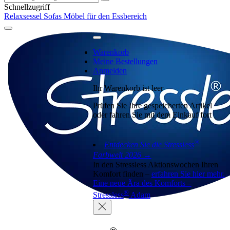
Schnellzugriff
Relaxsessel
Sofas
Möbel für den Essbereich
Warenkorb
Meine Bestellungen
Anmelden
Ihr Warenkorb ist leer
Prüfen Sie Ihre gespeicherten Artikel
oder fahren Sie mit dem Einkauf fort
®
Entdecken Sie die Stressless
Farbwelt 2026 →
In den Stressless Aktionswochen Ihren
Komfort finden –
erfahren Sie hier mehr.
Eine neue Ära des Komforts –
®
Stressless
Adam