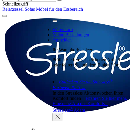
Schnellzugriff
Relaxsessel
Sofas
Möbel für den Essbereich
Warenkorb
Meine Bestellungen
Anmelden
Ihr Warenkorb ist leer
Prüfen Sie Ihre gespeicherten Artikel
oder fahren Sie mit dem Einkauf fort
®
Entdecken Sie die Stressless
Farbwelt 2026 →
In den Stressless Aktionswochen Ihren
Komfort finden –
erfahren Sie hier mehr.
Eine neue Ära des Komforts –
®
Stressless
Adam