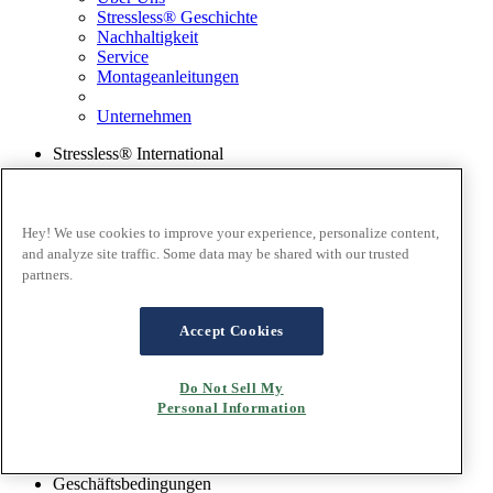
Stressless® Geschichte
Nachhaltigkeit
Service
Montageanleitungen
Unternehmen
Stressless® International
Land ändern
Unternehmen
Ekornes Gruppe
Hey! We use cookies to improve your experience, personalize content,
and analyze site traffic. Some data may be shared with our trusted
Service
partners.
Händler finden
Katalog
Muster bestellen
Accept Cookies
Stressless® Garantie
Kontakt
Stressless @home App
Do Not Sell My
Ausstellungsstücke
Personal Information
Ekornes Media Portal
Geschäftsbedingungen