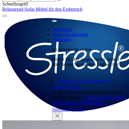
Schnellzugriff
Relaxsessel
Sofas
Möbel für den Essbereich
Warenkorb
Meine Bestellungen
Anmelden
Ihr Warenkorb ist leer
Prüfen Sie Ihre gespeicherten Artikel
oder fahren Sie mit dem Einkauf fort
®
Entdecken Sie die Stressless
Farbwelt 2026 →
In den Stressless Aktionswochen Ihren
Komfort finden –
erfahren Sie hier mehr.
Eine neue Ära des Komforts –
®
Stressless
Adam