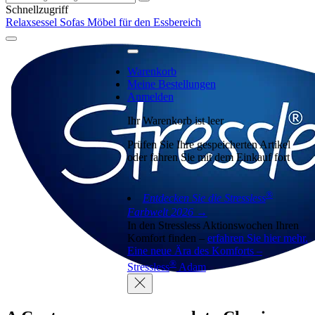
Schnellzugriff
Relaxsessel
Sofas
Möbel für den Essbereich
Warenkorb
Meine Bestellungen
Anmelden
Ihr Warenkorb ist leer
Prüfen Sie Ihre gespeicherten Artikel
oder fahren Sie mit dem Einkauf fort
®
Entdecken Sie die Stressless
Farbwelt 2026 →
In den Stressless Aktionswochen Ihren
Komfort finden –
erfahren Sie hier mehr.
Eine neue Ära des Komforts –
®
Stressless
Adam