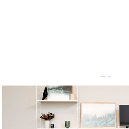
Bereitgestellt von
Embedgooglemaps ES
und
loadonlineph