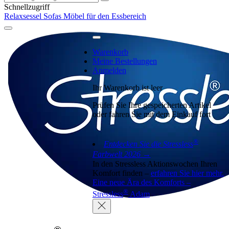
Schnellzugriff
Relaxsessel
Sofas
Möbel für den Essbereich
Warenkorb
Meine Bestellungen
Anmelden
Ihr Warenkorb ist leer
Prüfen Sie Ihre gespeicherten Artikel
oder fahren Sie mit dem Einkauf fort
®
Entdecken Sie die Stressless
Farbwelt 2026 →
In den Stressless Aktionswochen Ihren
Komfort finden –
erfahren Sie hier mehr.
Eine neue Ära des Komforts –
®
Stressless
Adam