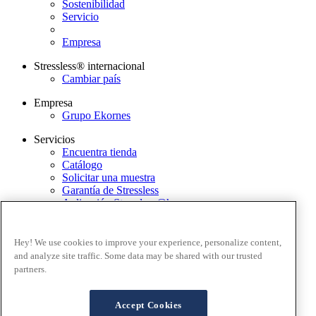
Sostenibilidad
Servicio
Empresa
Stressless® internacional
Cambiar país
Empresa
Grupo Ekornes
Servicios
Encuentra tienda
Catálogo
Solicitar una muestra
Garantía de Stressless
Aplicación Stressless@home
Newsletter
Contacto
Hey! We use cookies to improve your experience, personalize content,
Términos y condiciones
and analyze site traffic. Some data may be shared with our trusted
Política de privacidad
partners.
Términos y condiciones de uso de la página web
Garantía
Proceso de reclamación
Accept Cookies
Preguntas frecuentes - Ventas en línea