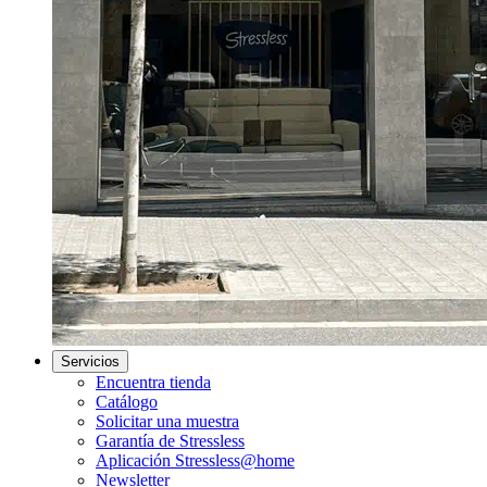
Servicios
Encuentra tienda
Catálogo
Solicitar una muestra
Garantía de Stressless
Aplicación Stressless@home
Newsletter