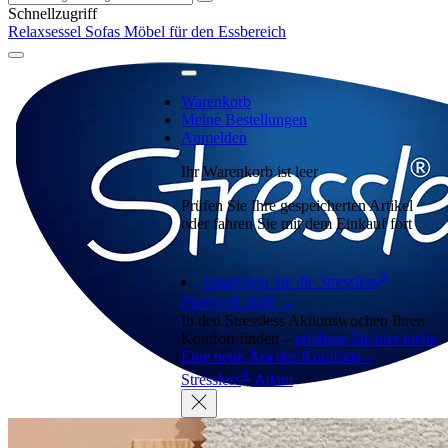
Schnellzugriff
Relaxsessel
Sofas
Möbel für den Essbereich
Warenkorb
Meine Bestellungen
Anmelden
Ihr Warenkorb ist leer
Prüfen Sie Ihre gespeicherten Artikel
oder fahren Sie mit dem Einkauf fort
®
Entdecken Sie die Stressless
Farbwelt 2026 →
In den Stressless Aktionswochen Ihren
Komfort finden –
erfahren Sie hier mehr.
Eine neue Ära des Komforts –
®
Stressless
Adam