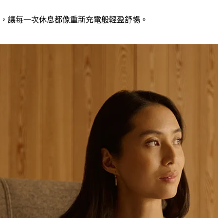
，讓每一次休息都像重新充電般輕盈舒暢。