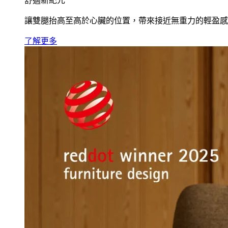
舒適新紀元
讓雙腿抬高至高於心臟的位置，帶來接近無重力的輕盈感
了解更多