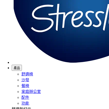
產品
舒適椅
沙發
餐椅
家庭辦公室
配件
功能