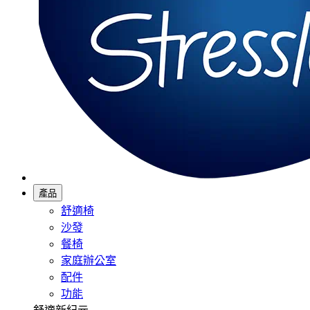
產品
舒適椅
沙發
餐椅
家庭辦公室
配件
功能