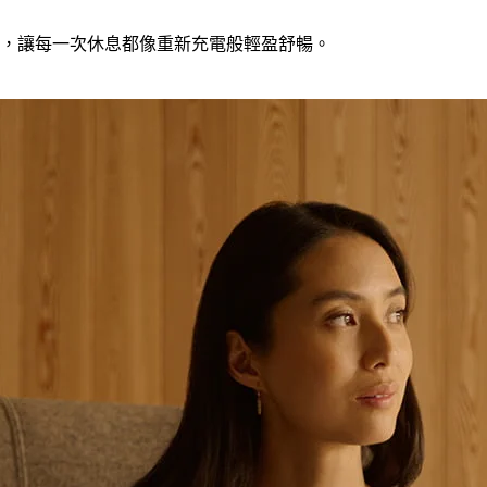
，讓每一次休息都像重新充電般輕盈舒暢。