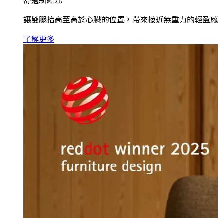
舒適新紀元
讓雙腿抬高至高於心臟的位置，帶來接近無重力的輕盈感
了解更多