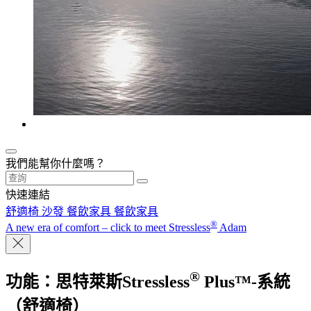
我們能幫你什麼嗎？
快速連結
舒適椅
沙發
餐飲家具
餐飲家具
®
A new era of comfort – click to meet Stressless
Adam
®
功能：思特萊斯Stressless
Plus™-系統
（舒適椅）