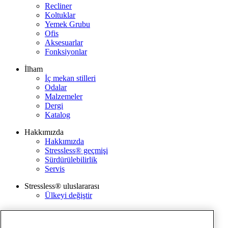
Recliner
Koltuklar
Yemek Grubu
Ofis
Aksesuarlar
Fonksiyonlar
İlham
İç mekan stilleri
Odalar
Malzemeler
Dergi
Katalog
Hakkımızda
Hakkımızda
Stressless® geçmişi
Sürdürülebilirlik
Servis
Stressless® uluslararası
Ülkeyi değiştir
Kurumsal
Ekornes Grubu