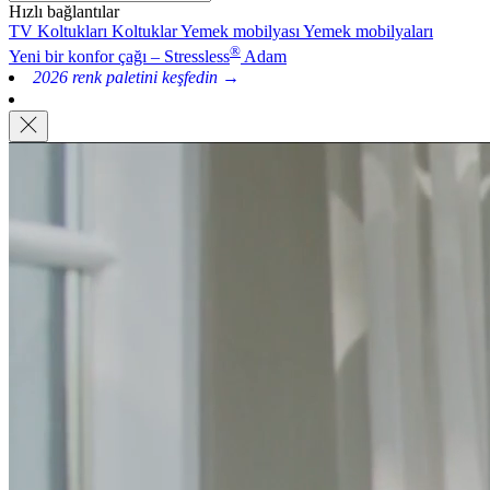
Hızlı bağlantılar
TV Koltukları
Koltuklar
Yemek mobilyası
Yemek mobilyaları
®
Yeni bir konfor çağı – Stressless
Adam
2026 renk paletini keşfedin →