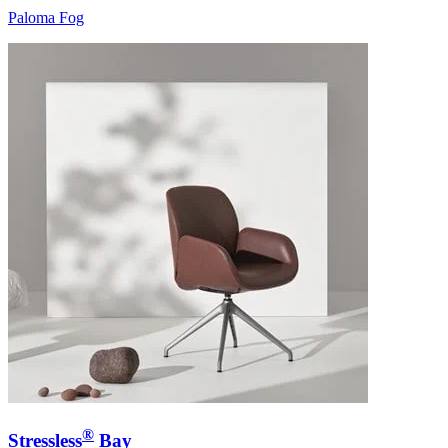
Paloma Fog
®
Stressless
Bay