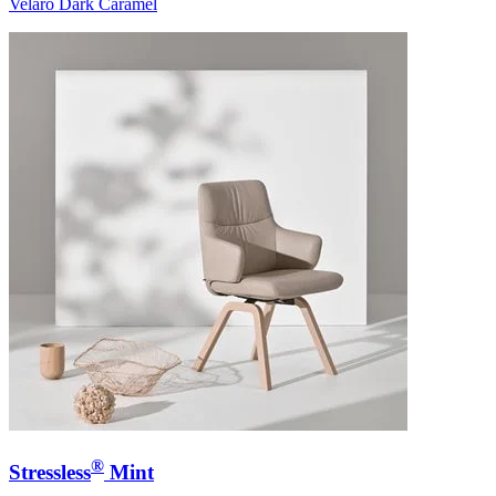
Velaro Dark Caramel
®
Stressless
Mint