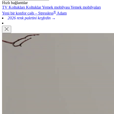
Hızlı bağlantılar
TV Koltukları
Koltuklar
Yemek mobilyası
Yemek mobilyaları
®
Yeni bir konfor çağı – Stressless
Adam
2026 renk paletini keşfedin →