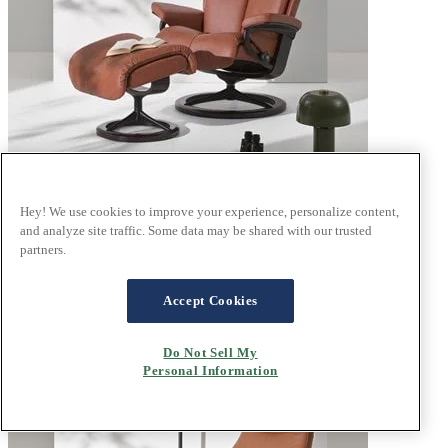
Hey! We use cookies to improve your experience, personalize content,
®
Stressless
Magic
and analyze site traffic. Some data may be shared with our trusted
partners.
Paloma Copper
Accept Cookies
Do Not Sell My
Personal Information