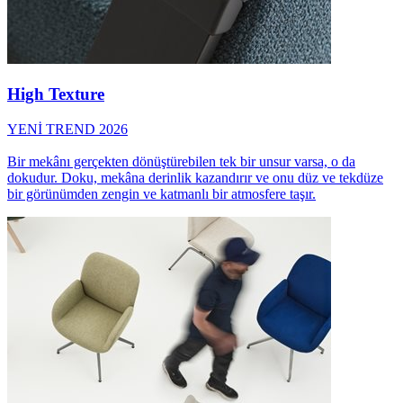
High Texture
YENİ TREND 2026
Bir mekânı gerçekten dönüştürebilen tek bir unsur varsa, o da
dokudur. Doku, mekâna derinlik kazandırır ve onu düz ve tekdüze
bir görünümden zengin ve katmanlı bir atmosfere taşır.