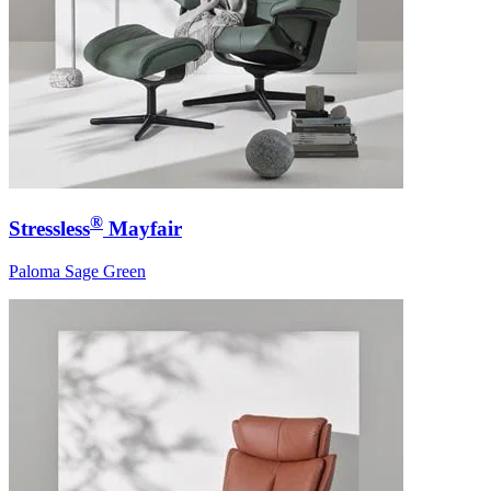
®
Stressless
Mayfair
Paloma Sage Green