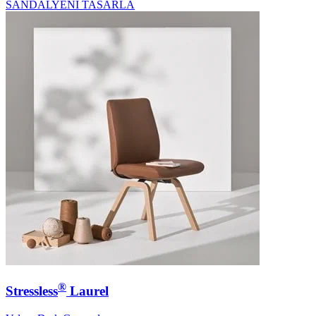
SANDALYENI TASARLA
®
Stressless
Laurel