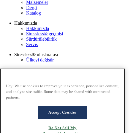
Malzemeler
Dergi
Katalog
Hakkımızda
Hakkımızda
Stressless® geçmişi
Sürdürülebilirlik
Servis
Stressless® uluslararası
Ülkeyi değiştir
Kurumsal
Ekornes Grubu
Hizmetler
Hey! We use cookies to improve your experience, personalize content,
Bakım ve Temizlik
and analyze site traffic. Some data may be shared with our trusted
Bayi bul
partners.
Stressless@home'u deneyin
Hükümler ve Koşullar
Accept Cookies
Gizlilik Politikası
Web sitesi kullanım koşulları
Do Not Sell My