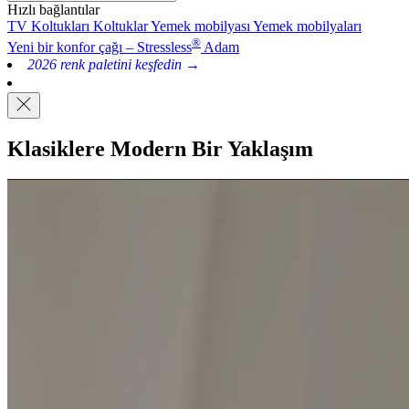
Hızlı bağlantılar
TV Koltukları
Koltuklar
Yemek mobilyası
Yemek mobilyaları
®
Yeni bir konfor çağı – Stressless
Adam
2026 renk paletini keşfedin →
Klasiklere Modern Bir Yaklaşım