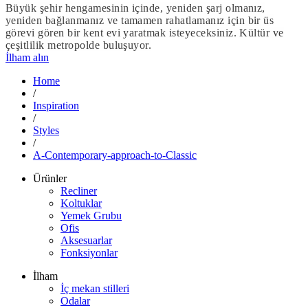
Büyük şehir hengamesinin içinde, yeniden şarj olmanız,
yeniden bağlanmanız ve tamamen rahatlamanız için bir üs
görevi gören bir kent evi yaratmak isteyeceksiniz. Kültür ve
çeşitlilik metropolde buluşuyor.
İlham alın
Home
/
Inspiration
/
Styles
/
A-Contemporary-approach-to-Classic
Ürünler
Recliner
Koltuklar
Yemek Grubu
Ofis
Aksesuarlar
Fonksiyonlar
İlham
İç mekan stilleri
Odalar