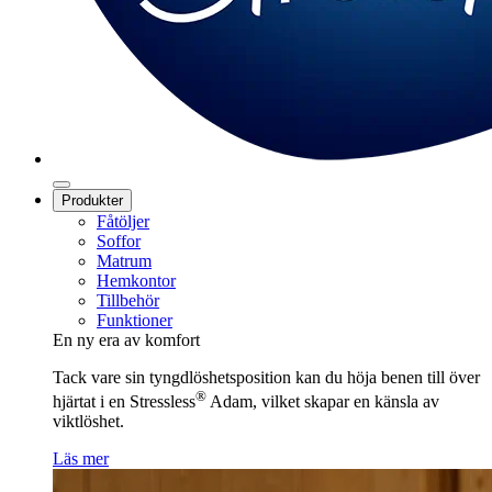
Produkter
Fåtöljer
Soffor
Matrum
Hemkontor
Tillbehör
Funktioner
En ny era av komfort
Tack vare sin tyngdlöshetsposition kan du höja benen till över
®
hjärtat i en Stressless
Adam, vilket skapar en känsla av
viktlöshet.
Läs mer