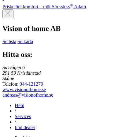
®
Prisbelönt komfort – möt Stressless
Adam
Vision of home AB
Se lista
Se karta
Hitta oss:
Sävvägen 6
291 59 Kristianstad
Skåne
Telefon:
044-121270
www.visionofhome.se
andreas@visionofhome.se
Hem
/
Services
/
find dealer