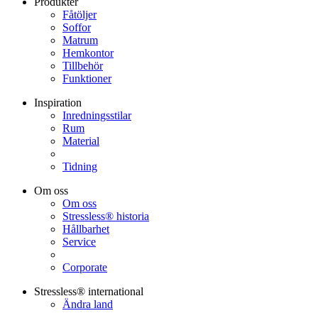
Produkter
Fåtöljer
Soffor
Matrum
Hemkontor
Tillbehör
Funktioner
Inspiration
Inredningsstilar
Rum
Material
Tidning
Om oss
Om oss
Stressless® historia
Hållbarhet
Service
Corporate
Stressless® international
Ändra land