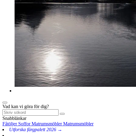
Vad kan vi göra för dig?
Snabblänkar
Fåtöljer
Soffor
Matrumsmöbler
Matrumsmöbler
Utforska färgpalett 2026 →