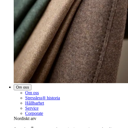
Om oss
Om oss
Stressless® historia
Hållbarhet
Service
Corporate
Nordiskt arv
®