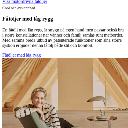
Visa motordrivna fåtöljer
Cool och avslappnad
Fåtöljer med låg rygg
En fåtölj med låg rygg är snygg på egen hand men passar också bra
i större konstellationer när vänner och familj samlas runt matbordet.
Med samma breda utbud av patenterade funktioner som sina större
syskon erbjuder denna fåtölj både stil och komfort.
Fåtöljer med låg rygg