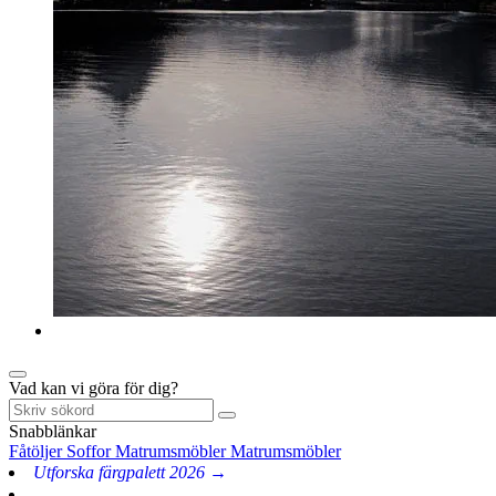
Vad kan vi göra för dig?
Snabblänkar
Fåtöljer
Soffor
Matrumsmöbler
Matrumsmöbler
Utforska färgpalett 2026 →