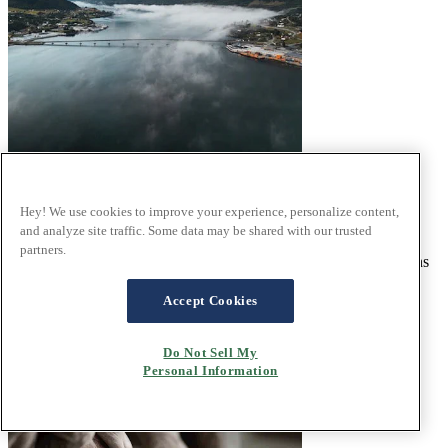
Norsk design
Hey! We use cookies to improve your experience, personalize content,
Norsk design definieras av samma känsla för funktion och
and analyze site traffic. Some data may be shared with our trusted
kvalitetsmaterial som den nordiska designtraditionen i stort, men
partners.
längs fjordarna har vår estetiska känsla påverkats starkt av naturens
magnifika skönhet.
Läs mer
Accept Cookies
Do Not Sell My
Personal Information