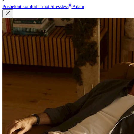
®
Prisbelönt komfort – möt Stressless
Adam