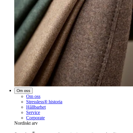
Om oss
Om oss
Stressless® historia
Hållbarhet
Service
Corporate
Nordiskt arv
®