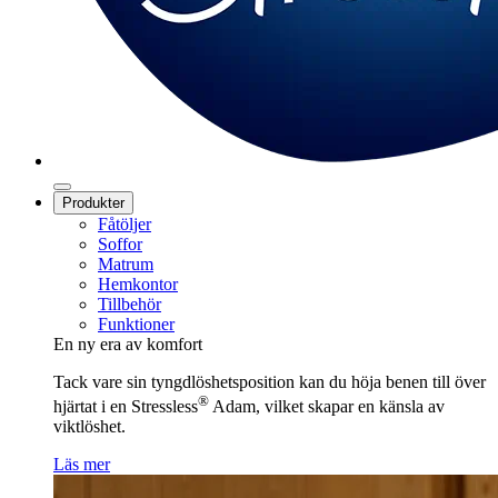
Produkter
Fåtöljer
Soffor
Matrum
Hemkontor
Tillbehör
Funktioner
En ny era av komfort
Tack vare sin tyngdlöshetsposition kan du höja benen till över
®
hjärtat i en Stressless
Adam, vilket skapar en känsla av
viktlöshet.
Läs mer