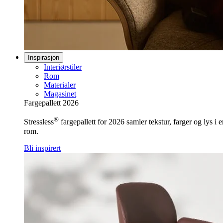
Inspirasjon
Interiørstiler
Rom
Materialer
Magasinet
Fargepallett 2026
®
Stressless
fargepallett for 2026 samler tekstur, farger og lys i
rom.
Bli inspirert