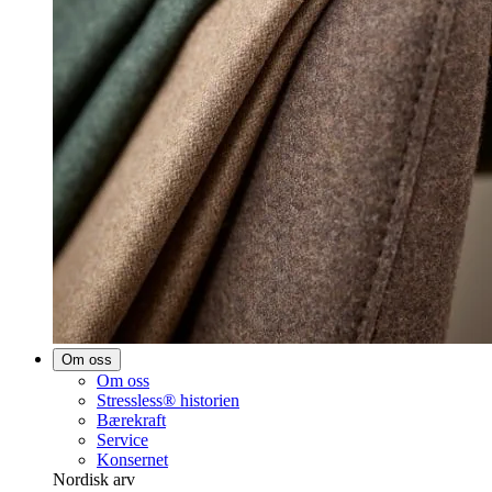
Om oss
Om oss
Stressless® historien
Bærekraft
Service
Konsernet
Nordisk arv