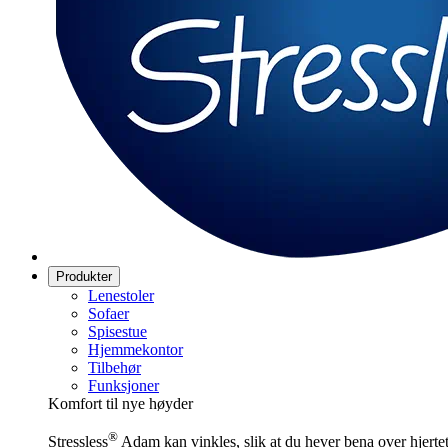
Produkter
Lenestoler
Sofaer
Spisestue
Hjemmekontor
Tilbehør
Funksjoner
Komfort til nye høyder
®
Stressless
Adam kan vinkles, slik at du hever bena over hjertet.